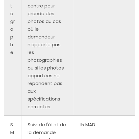
t
centre pour
o
prende des
gr
photos au cas
a
où le
p
demandeur
h
n’apporte pas
e
les
photographies
ou si les photos
apportées ne
répondent pas
aux
spécifications
correctes.
S
Suivi de l'état de
15 MAD
M
la demande