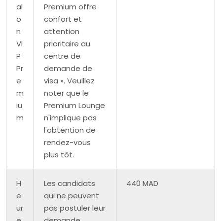
al
Premium offre
o
confort et
n
attention
VI
prioritaire au
P
centre de
Pr
demande de
e
visa ». Veuillez
m
noter que le
iu
Premium Lounge
m
n'implique pas
l'obtention de
rendez-vous
plus tôt.
H
Les candidats
440 MAD
e
qui ne peuvent
ur
pas postuler leur
e
demande