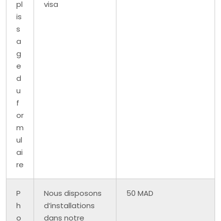
pl
visa
is
s
a
g
e
d
u
f
or
m
ul
ai
re
P
Nous disposons
50 MAD
h
d’installations
o
dans notre