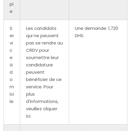
pi
e
S
Les candidats
Une demande: 1,720
er
qui ne peuvent
DHS.
vi
pas se rendre au
c
CRDV pour
e
soumettre leur
à
candidature
d
peuvent
o
bénéficier de ce
m
service. Pour
ici
plus
le
d'informations,
veuillez cliquer
ici.