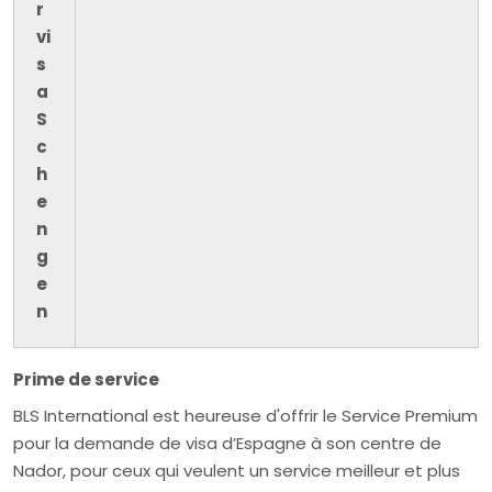
r
vi
s
a
S
c
h
e
n
g
e
n
Prime de service
BLS International est heureuse d'offrir le Service Premium
pour la demande de visa d’Espagne à son centre de
Nador, pour ceux qui veulent un service meilleur et plus