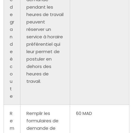
d
pendant les
e
heures de travail
gr
peuvent
a
réserver un
n
service à horaire
d
préférentiel qui
e
leur permet de
é
postuler en
c
dehors des
o
heures de
u
travail.
t
e
R
Remplir les
60 MAD
e
formulaires de
m
demande de