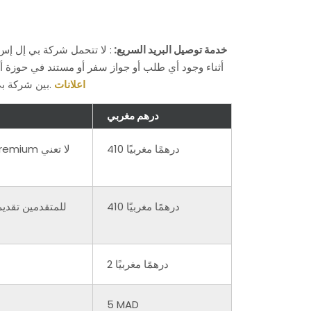
خدمة توصيل البريد السريع:
: لا تتحمل شركة بي إل إس
أثناء وجود أي طلب أو جواز سفر أو مستند في حوزة أي
اعلانات
بين شركة بي إل إس إل إنترناشونال وسفارة إسبانيا/قنصلية إسبانيا؛ وأثناء إعادتها من قبل شركة بي إل إس إنترناشونال إلى طالب التأشيرة.
درهم مغربي
410 درهمًا مغربيًا
410 درهمًا مغربيًا
2 درهمًا مغربيًا
5 MAD