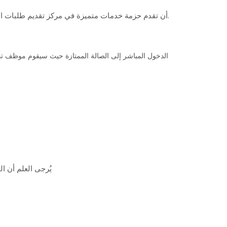
يسر شركة BLS International أن تقدم حزمة خدمات متميزة في مركز تقديم طلبات التأشيرة في الدار البيضاء لأولئك الذين يرغبون في الحصول على جودة أعلى وخدمة أكثر تخصيصًا.
الدخول المباشر إلى الصالة الممتازة حيث سيقوم موظف تجرب
يُرجى العلم أن ا