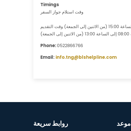
Timings
وقت استلام جواز السفر
معة)
Phone:
0522866766
Email:
info.tng@blshelpline.com
موعد
روابط سريعة