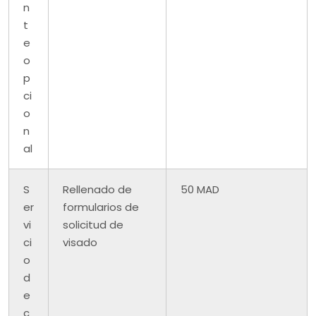
n
t
e
o
p
ci
o
n
al
S
Rellenado de
50 MAD
er
formularios de
vi
solicitud de
ci
visado
o
d
e
c