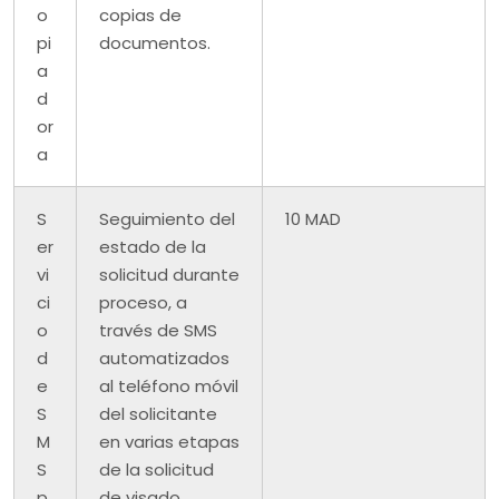
o
copias de
pi
documentos.
a
d
or
a
S
Seguimiento del
10 MAD
er
estado de la
vi
solicitud durante
ci
proceso, a
o
través de SMS
d
automatizados
e
al teléfono móvil
S
del solicitante
M
en varias etapas
S
de la solicitud
p
de visado.