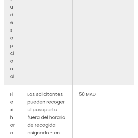
u
d
e
s
o
p
ci
o
n
al
Fl
Los solicitantes
50 MAD
e
pueden recoger
xi
el pasaporte
h
fuera del horario
or
de recogida
a
asignado - en