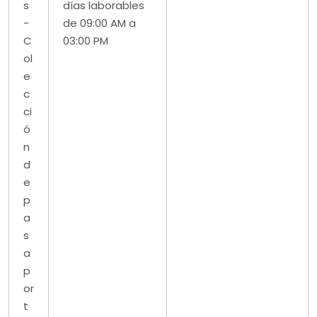
s
días laborables
-
de 09:00 AM a
C
03:00 PM
ol
e
c
ci
ó
n
d
e
p
a
s
a
p
or
t