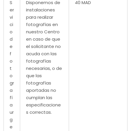
S
Disponemos de
40 MAD
er
instalaciones
vi
para realizar
ci
fotografías en
o
nuestro Centro
d
en caso de que
e
el solicitante no
f
acuda con las
o
fotografías
t
necesarias, o de
o
que las
gr
fotografías
a
aportadas no
fí
cumplan las
a
especificacione
ur
s correctas.
g
e