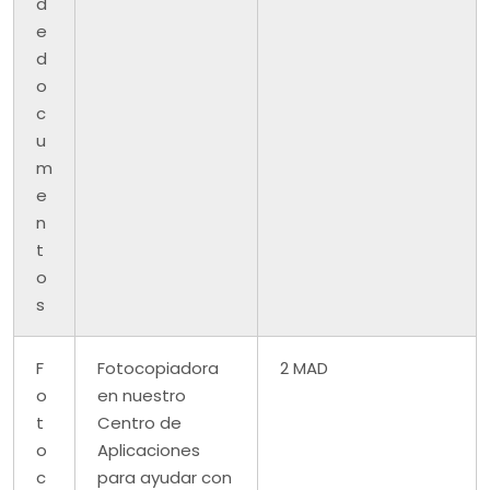
d
e
d
o
c
u
m
e
n
t
o
s
F
Fotocopiadora
2 MAD
o
en nuestro
t
Centro de
o
Aplicaciones
c
para ayudar con