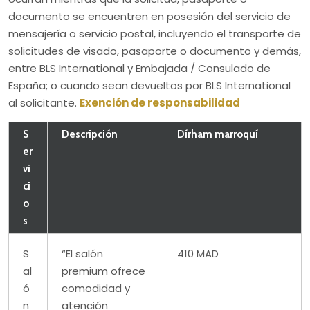
documento se encuentren en posesión del servicio de
mensajería o servicio postal, incluyendo el transporte de
solicitudes de visado, pasaporte o documento y demás,
entre BLS International y Embajada / Consulado de
España; o cuando sean devueltos por BLS International
al solicitante.
Exención de responsabilidad
S
Descripción
Dírham marroquí
er
vi
ci
o
s
S
“El salón
410 MAD
al
premium ofrece
ó
comodidad y
n
atención