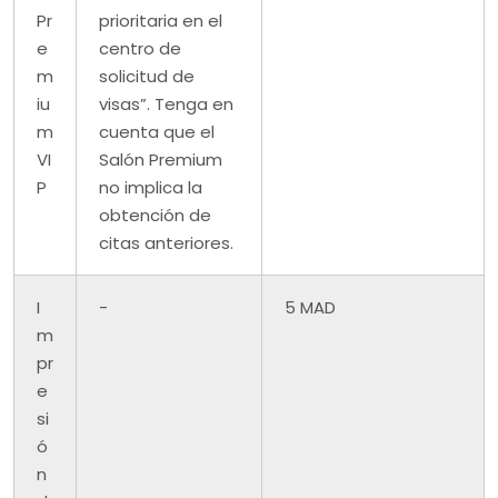
Pr
prioritaria en el
e
centro de
m
solicitud de
iu
visas”. Tenga en
m
cuenta que el
VI
Salón Premium
P
no implica la
obtención de
citas anteriores.
I
-
5 MAD
m
pr
e
si
ó
n