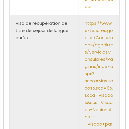
dor
Visa de récupération de
https://www.
titre de séjour de longue
exteriores.go
durée
b.es/Consula
dos/agadir/e
s/ServiciosC
onsulares/Pa
ginas/index.a
spx?
scco=Marrue
cos&scd=6&
scca=Visado
s&scs=Visad
os+Nacional
es+-
+Visado+par