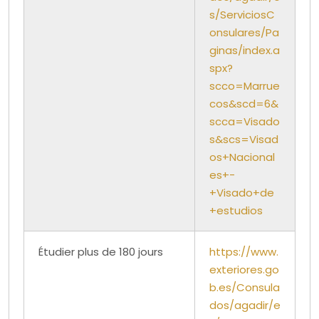
s/ServiciosC
onsulares/Pa
ginas/index.a
spx?
scco=Marrue
cos&scd=6&
scca=Visado
s&scs=Visad
os+Nacional
es+-
+Visado+de
+estudios
Étudier plus de 180 jours
https://www.
exteriores.go
b.es/Consula
dos/agadir/e