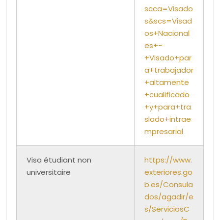
scca=Visado
s&scs=Visad
os+Nacional
es+-
+Visado+par
a+trabajador
+altamente
+cualificado
+y+para+tra
slado+intrae
mpresarial
Visa étudiant non
https://www.
universitaire
exteriores.go
b.es/Consula
dos/agadir/e
s/ServiciosC