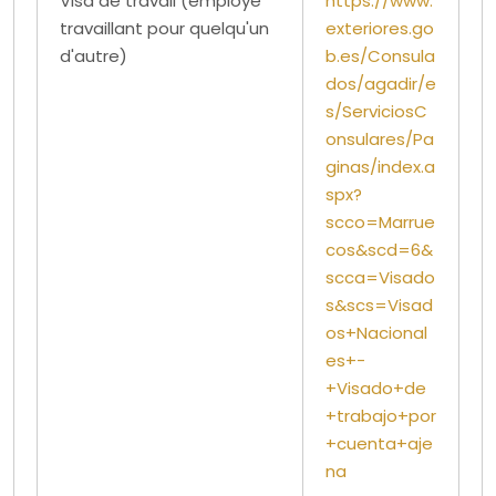
Visa de travail (employé
https://www.
travaillant pour quelqu'un
exteriores.go
d'autre)
b.es/Consula
dos/agadir/e
s/ServiciosC
onsulares/Pa
ginas/index.a
spx?
scco=Marrue
cos&scd=6&
scca=Visado
s&scs=Visad
os+Nacional
es+-
+Visado+de
+trabajo+por
+cuenta+aje
na