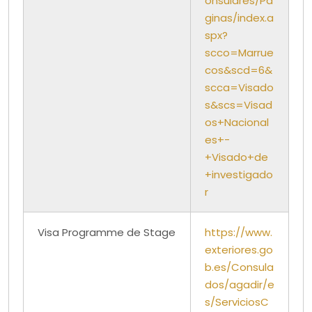
onsulares/Pa
ginas/index.a
spx?
scco=Marrue
cos&scd=6&
scca=Visado
s&scs=Visad
os+Nacional
es+-
+Visado+de
+investigado
r
Visa Programme de Stage
https://www.
exteriores.go
b.es/Consula
dos/agadir/e
s/ServiciosC