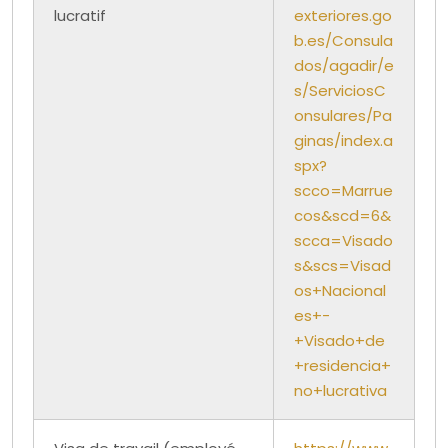
lucratif
exteriores.go
b.es/Consula
dos/agadir/e
s/ServiciosC
onsulares/Pa
ginas/index.a
spx?
scco=Marrue
cos&scd=6&
scca=Visado
s&scs=Visad
os+Nacional
es+-
+Visado+de
+residencia+
no+lucrativa