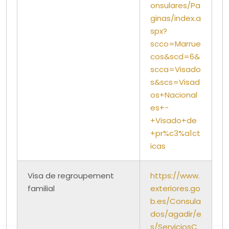
onsulares/Pa
ginas/index.a
spx?
scco=Marrue
cos&scd=6&
scca=Visado
s&scs=Visad
os+Nacional
es+-
+Visado+de
+pr%c3%a1ct
icas
Visa de regroupement
https://www.
familial
exteriores.go
b.es/Consula
dos/agadir/e
s/ServiciosC