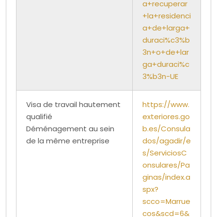
a+recuperar
+la+residenci
a+de+larga+
duraci%c3%b
3n+o+de+lar
ga+duraci%c
3%b3n-UE
Visa de travail hautement
https://www.
qualifié
exteriores.go
Déménagement au sein
b.es/Consula
de la même entreprise
dos/agadir/e
s/ServiciosC
onsulares/Pa
ginas/index.a
spx?
scco=Marrue
cos&scd=6&