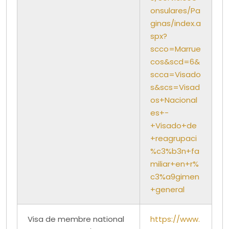
onsulares/Pa
ginas/index.a
spx?
scco=Marrue
cos&scd=6&
scca=Visado
s&scs=Visad
os+Nacional
es+-
+Visado+de
+reagrupaci
%c3%b3n+fa
miliar+en+r%
c3%a9gimen
+general
Visa de membre national
https://www.