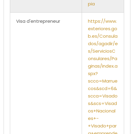
pia
Visa d'entrepreneur
https://www.
exteriores.go
b.es/Consula
dos/agadir/e
s/ServiciosC
onsulares/Pa
ginas/index.a
spx?
scco=Marrue
cos&scd=6&
scca=Visado
s&scs=Visad
os+Nacional
es+-
+Visado+par
a+emprende