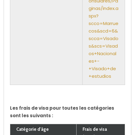
onsulares/Pa
ginas/index.a
spx?
scco=Marrue
cos&scd=6&
scca=Visado
s&scs=Visad
os+Nacional
es+-
+Visado+de
+estudios
Les frais de visa pour toutes les catégories
sont les suivants :
Catégorie d'âge
Frais de visa