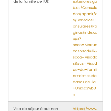
de la famille de l'UE
exteriores.go
b.es/Consula
dos/agadir/e
s/ServiciosC
onsulares/Pa
ginas/index.a
spx?
scco=Marrue
cos&scd=6&
scca=Visado
s&scs=Visad
os+de+famili
ar+de+ciuda
dano+de+la
+Uni%c3%b3
n
Visa de séjour à but non
https://www.