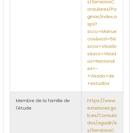
s/ServiciosC
onsulares/Pa
ginas/index.a
spx?
scco=Marrue
cos&scd=6&
scca=Visado
s&scs=Visad
os+Nacional
es+-
+Visado+de
+estudios
Membre de la famille de
https://www.
l'étude
exteriores.go
b.es/Consula
dos/agadir/e
s/ServiciosC