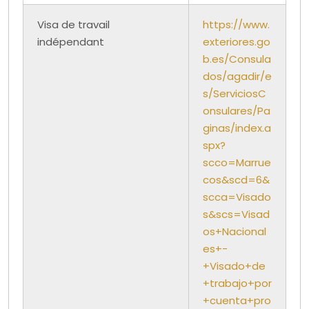
Visa de travail
https://www.
indépendant
exteriores.go
b.es/Consula
dos/agadir/e
s/ServiciosC
onsulares/Pa
ginas/index.a
spx?
scco=Marrue
cos&scd=6&
scca=Visado
s&scs=Visad
os+Nacional
es+-
+Visado+de
+trabajo+por
+cuenta+pro