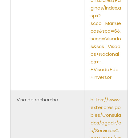
onsulares/Pa
ginas/index.a
spx?
scco=Marrue
cos&scd=6&
scca=Visado
s&scs=Visad
os+Nacional
es+-
+Visado+de
+inversor
Visa de recherche
https://www.
exteriores.go
b.es/Consula
dos/agadir/e
s/ServiciosC