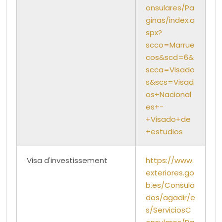
onsulares/Pa
ginas/index.a
spx?
scco=Marrue
cos&scd=6&
scca=Visado
s&scs=Visad
os+Nacional
es+-
+Visado+de
+estudios
Visa d'investissement
https://www.
exteriores.go
b.es/Consula
dos/agadir/e
s/ServiciosC