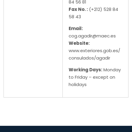
84 56 81
Fax No. :
(+212) 528 84
58 43
Email:
cog.agadir@maec.es
Website:
www.exteriores.gob.es/
consulados/agadir
Working Days:
Monday
to Friday – except on
holidays