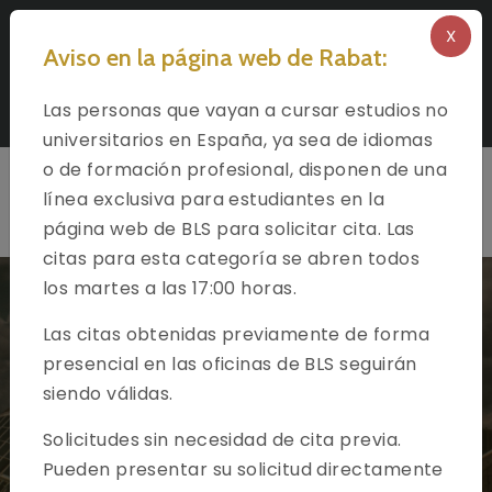
Seleccione el idioma
X
Aviso en la página web de Rabat:
Solicitar una Visado para España en Rabat
Las personas que vayan a cursar estudios no
Síganos
universitarios en España, ya sea de idiomas
o de formación profesional, disponen de una
línea exclusiva para estudiantes en la
página web de BLS para solicitar cita. Las
citas para esta categoría se abren todos
los martes a las 17:00 horas.
Las citas obtenidas previamente de forma
presencial en las oficinas de BLS seguirán
Bienvenido a
siendo válidas.
BLS International
Solicitudes sin necesidad de cita previa.
Socio oficial de la Embajada de España en Rabat
Pueden presentar su solicitud directamente