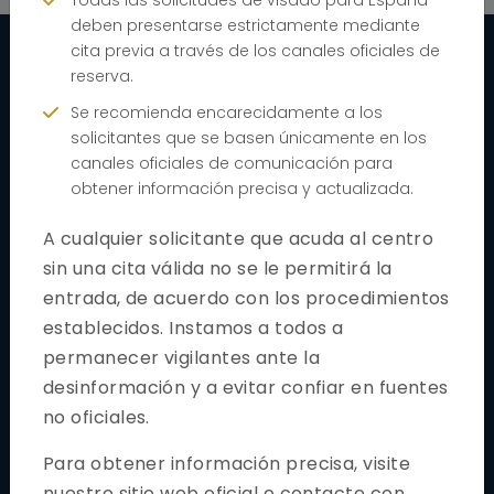
Todas las solicitudes de visado para España
deben presentarse estrictamente mediante
cita previa a través de los canales oficiales de
reserva.
Enlaces rápidos
Se recomienda encarecidamente a los
solicitantes que se basen únicamente en los
Hogar
canales oficiales de comunicación para
Sobre Nosotros
obtener información precisa y actualizada.
Seguimiento Solicitud
A cualquier solicitante que acuda al centro
sin una cita válida no se le permitirá la
Preguntas más frecuentes
entrada, de acuerdo con los procedimientos
Noticias y Avisos
establecidos. Instamos a todos a
Contáctenos
permanecer vigilantes ante la
desinformación y a evitar confiar en fuentes
Book Appointment
no oficiales.
For BLS Visa Application Center
Para obtener información precisa, visite
Reservar Una Cita
nuestro sitio web oficial o contacte con