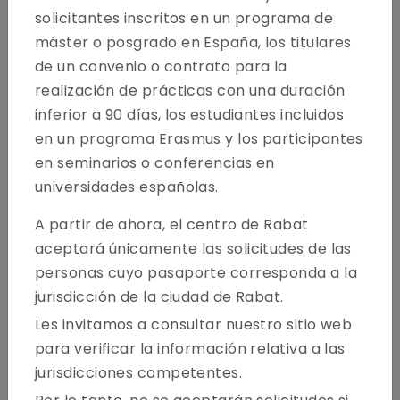
solicitantes inscritos en un programa de
máster o posgrado en España, los titulares
de un convenio o contrato para la
realización de prácticas con una duración
inferior a 90 días, los estudiantes incluidos
en un programa Erasmus y los participantes
Bienvenido a la página web del Centro de Solicitud de
en seminarios o conferencias en
Visados para España. Esta página web le proporciona la
universidades españolas.
información necesaria para solicitar un visado Schengen
A partir de ahora, el centro de Rabat
para España como principal destino de su viaje. Sírvase
seguir las instrucciones que le proporciona esta página
aceptará únicamente las solicitudes de las
web para solicitar su visado de manera correcta.
personas cuyo pasaporte corresponda a la
jurisdicción de la ciudad de Rabat.
Sobre Nosotros
Les invitamos a consultar nuestro sitio web
para verificar la información relativa a las
jurisdicciones competentes.