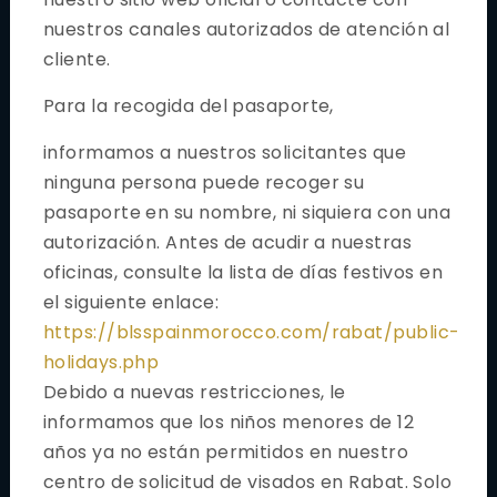
Reimprimir la cita
nuestros canales autorizados de atención al
cliente.
Cancelar Cita
Para la recogida del pasaporte,
Gestionar solicitante
Información general
informamos a nuestros solicitantes que
ninguna persona puede recoger su
Sugerencias del Cliente
pasaporte en su nombre, ni siquiera con una
autorización. Antes de acudir a nuestras
Servicios Adicionales
oficinas, consulte la lista de días festivos en
Días festivos / Cierres
el siguiente enlace:
Enlaces de interés
https://blsspainmorocco.com/rabat/public-
holidays.php
Reglas de Seguridad
Debido a nuevas restricciones, le
Tipo De Visado
informamos que los niños menores de 12
años ya no están permitidos en nuestro
Visado Schengen
centro de solicitud de visados en Rabat. Solo
Visado Schengen