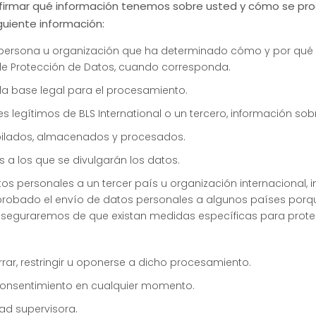
onfirmar qué información tenemos sobre usted y cómo se proc
guiente información:
la persona u organización que ha determinado cómo y por qué 
l de Protección de Datos, cuando corresponda.
la base legal para el procesamiento.
s legítimos de BLS International o un tercero, información sob
pilados, almacenados y procesados.
s a los que se divulgarán los datos.
 datos personales a un tercer país u organización internacion
aprobado el envío de datos personales a algunos países po
 aseguraremos de que existan medidas específicas para prote
rrar, restringir u oponerse a dicho procesamiento.
 consentimiento en cualquier momento.
ad supervisora.