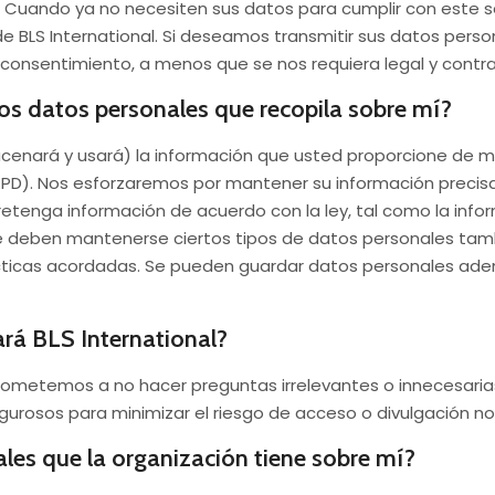
. Cuando ya no necesiten sus datos para cumplir con este se
e BLS International. Si deseamos transmitir sus datos person
onsentimiento, a menos que se nos requiera legal y contr
los datos personales que recopila sobre mí?
lmacenará y usará) la información que usted proporcione de
PD). Nos esforzaremos por mantener su información precisa
 retenga información de acuerdo con la ley, tal como la inf
que deben mantenerse ciertos tipos de datos personales tamb
rácticas acordadas. Se pueden guardar datos personales ad
rá BLS International?
prometemos a no hacer preguntas irrelevantes o innecesari
gurosos para minimizar el riesgo de acceso o divulgación n
les que la organización tiene sobre mí?